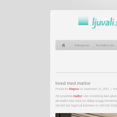
Posted by
Magnus
on september 21, 2021 |
Ko
Att använda
mattor
i din inredning kan göra
att mattor kan vara en riktigt snygg inrednin
vid det här laget så kommer vi i det här inlä