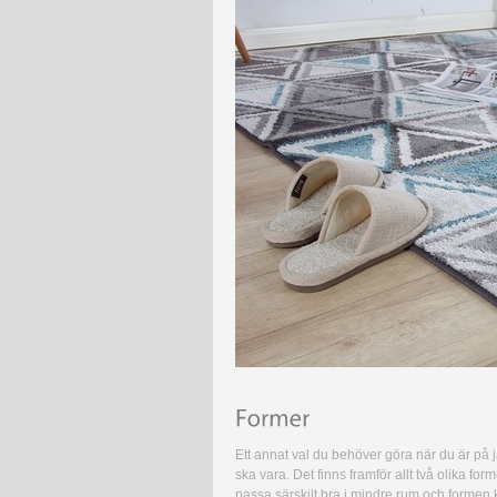
Ett annat val du behöver göra när du är på jak
ska vara. Det finns framför allt två olika f
passa särskilt bra i mindre rum och formen 