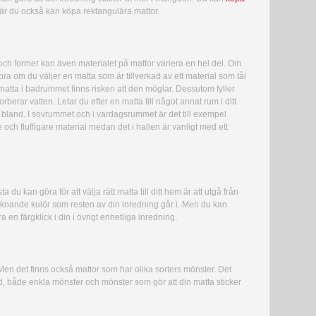
 där du också kan köpa rektangulära mattor.
 och former kan även materialet på mattor variera en hel del. Om
t bra om du väljer en matta som är tillverkad av ett material som tål
 matta i badrummet finns risken att den möglar. Dessutom fyller
erar vatten. Letar du efter en matta till något annat rum i ditt
a bland. I sovrummet och i vardagsrummet är det till exempel
 och fluffigare material medan det i hallen är vanligt med ett
du kan göra för att välja rätt matta till ditt hem är att utgå från
liknande kulör som resten av din inredning går i. Men du kan
en färgklick i din i övrigt enhetliga inredning.
 Men det finns också mattor som har olika sorters mönster. Det
nd, både enkla mönster och mönster som gör att din matta sticker