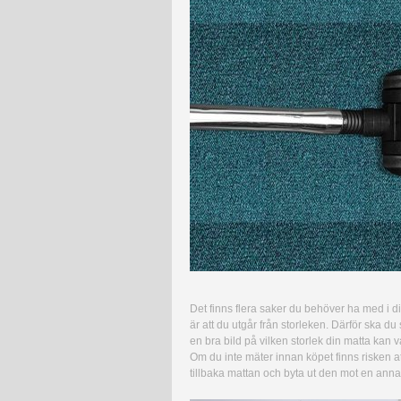
Det finns flera saker du behöver ha med i din
är att du utgår från storleken. Därför ska du s
en bra bild på vilken storlek din matta kan v
Om du inte mäter innan köpet finns risken a
tillbaka mattan och byta ut den mot en anna