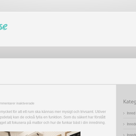
för
mmentarer inaktiverade
Inred
 mycket för att ett rum ska kännas mer mysigt och trivsamt. Utöver
Inre
med
gsdetalj kan de också fylla en funktion. Som du säkert har förstått
mattor
gget att fokusera på mattor och hur de funkar bäst i din inredning.
Inred
Inred