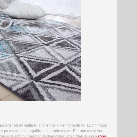
t efter en ny matta till ditt hem är vilken form du vill att din matta
ormer på mattor: rektangulära och runda mattor. En rund matta kan
kan göra att din inredning sticker ut mer i mängden. Du kan
köpa