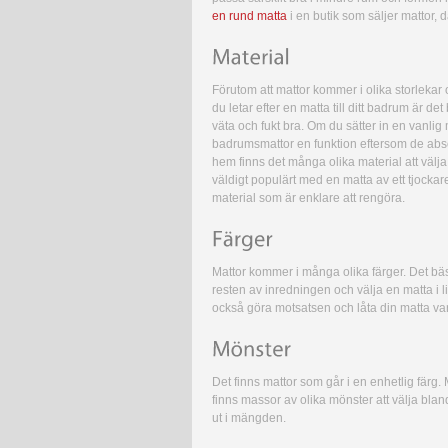
en rund matta
i en butik som säljer mattor,
Förutom att mattor kommer i olika storlekar
du letar efter en matta till ditt badrum är de
väta och fukt bra. Om du sätter in en vanlig
badrumsmattor en funktion eftersom de absorb
hem finns det många olika material att välj
väldigt populärt med en matta av ett tjockare
material som är enklare att rengöra.
Mattor kommer i många olika färger. Det bästa 
resten av inredningen och välja en matta i 
också göra motsatsen och låta din matta vara 
Det finns mattor som går i en enhetlig färg.
finns massor av olika mönster att välja bla
ut i mängden.