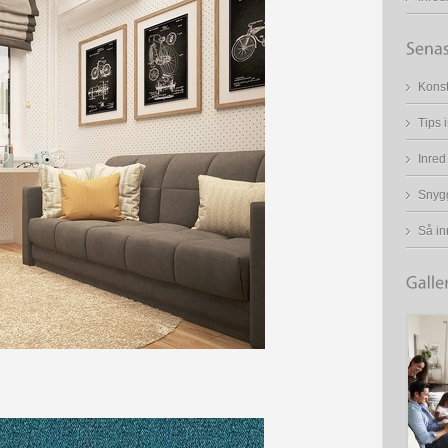
Konst
Tips 
Inred
Snygg
Så in