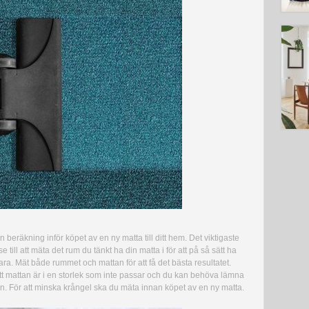
 beräkning inför köpet av en ny matta till ditt hem. Det viktigaste
e till att mäta det rum du tänkt ha din matta i för att på så sätt ha
ara. Mät både rummet och mattan för att få det bästa resultatet.
tt mattan är i en storlek som inte passar och du kan behöva lämna
n. För att minska krångel ska du mäta innan köpet av en ny matta.