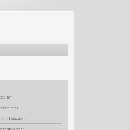
d barnrummet
ning i trädgården
ningsinspiration